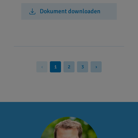
Dokument downloaden
‹
1
2
3
›