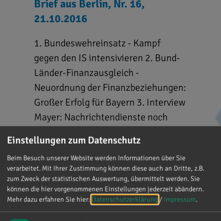
Brief aus Berlin, Nr. 16,
21.10.2016
1. Bundeswehreinsatz - Kampf
gegen den IS intensivieren 2. Bund-
Länder-Finanzausgleich -
Neuordnung der Finanzbeziehungen:
Großer Erfolg für Bayern 3. Interview
Mayer: Nachrichtendienste noch
leistungsfähiger machen 4.
Einstellungen zum Datenschutz
Flüchtlingskosten - Der ...
Beim Besuch unserer Website werden Informationen über Sie
verarbeitet. Mit Ihrer Zustimmung können diese auch an Dritte, z.B.
zum Zweck der statistischen Auswertung, übermittelt werden. Sie
können die hier vorgenommenen Einstellungen jederzeit abändern.
Mehr dazu erfahren Sie hier:
Datenschutzerklärung
/
Impressum
.
Dokument downloaden