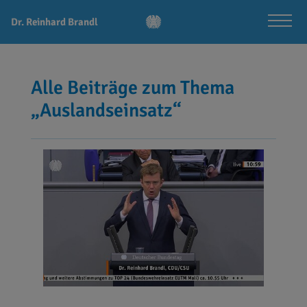
Dr. Reinhard Brandl
Alle Beiträge zum Thema
„Auslandseinsatz“