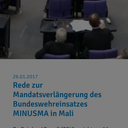
26.01.2017
Rede zur
Mandatsverlängerung des
Bundeswehreinsatzes
MINUSMA in Mali