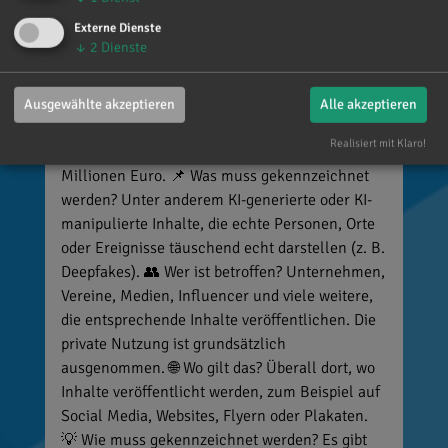
🚨 Neues EU-Gesetz seit dem 2. August! Ab
Externe Dienste
sofort gelten neue Vorschriften für die
↓
2
Dienste
Kennzeichnung bestimmter KI-Inhalte. ⚠️
Wichtig zu wissen: Wer
kennzeichnungspflichtige KI-Inhalte
Ausgewählte akzeptieren
Alle akzeptieren
veröffentlicht und diese nicht entsprechend
Realisiert mit Klaro!
kennzeichnet, riskiert Bußgelder von bis zu 15
Millionen Euro. 📌 Was muss gekennzeichnet
werden? Unter anderem KI-generierte oder KI-
manipulierte Inhalte, die echte Personen, Orte
oder Ereignisse täuschend echt darstellen (z. B.
Deepfakes). 👥 Wer ist betroffen? Unternehmen,
Vereine, Medien, Influencer und viele weitere,
die entsprechende Inhalte veröffentlichen. Die
private Nutzung ist grundsätzlich
ausgenommen. 🌐 Wo gilt das? Überall dort, wo
Inhalte veröffentlicht werden, zum Beispiel auf
Social Media, Websites, Flyern oder Plakaten.
💡 Wie muss gekennzeichnet werden? Es gibt