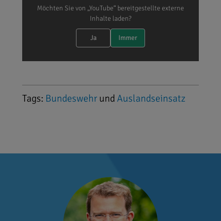
Möchten Sie von „YouTube“ bereitgestellte externe
Inhalte laden?
Ja
Immer
Tags:
Bundeswehr
und
Auslandseinsatz