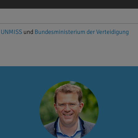
,
UNMISS
und
Bundesministerium der Verteidigung