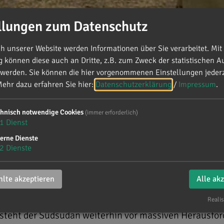
llungen zum Datenschutz
 unserer Website werden Informationen über Sie verarbeitet. Mit 
können diese auch an Dritte, z.B. zum Zweck der statistischen A
 werden. Sie können die hier vorgenommenen Einstellungen jederz
hreinsatz UNMISS im Südsu
ehr dazu erfahren Sie hier:
Datenschutzerklärung
/
Impressum
.
chnisch notwendige Cookies
(immer erforderlich)
n liest man kaum etwas in der Presse, trotzdem verg
1
Dienst
nd die Menschen nicht."
erne Dienste
2
Dienste
der UN-Friedensmission im Südsudan (UNMISS) beteili
 am
15. Dezember 2016 abschließend beraten und mi
lte akzeptieren
Alle ak
cher Abstimmung angenommen.
Realis
 steht der Südsudan weiterhin vor massiven Herausfor