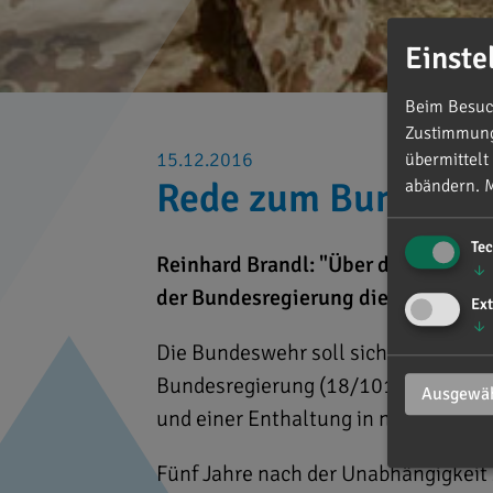
Einste
Beim Besuch
Zustimmung 
15.12.2016
übermittelt
Rede zum Bundeswe
abändern.
M
Te
Reinhard Brandl: "Über den Südsuda
↓
der Bundesregierung dieses Land u
Ext
↓
Die Bundeswehr soll sich weiter an 
Bundesregierung (18/10188) wurde
Ausgewäh
und einer Enthaltung in namentli
Fünf Jahre nach der Unabhängigkeit