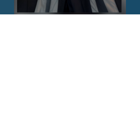
Reinhard Brandl
vor 1 Woche
via facebook
Nach einem Anschlag ist es leicht, mit dem
Finger auf andere zu zeigen. Schwieriger ist es,
auch die unbequemen Fragen an sich selbst zu
stellen. Was haben wir übersehen? Wo haben
unsere Sicherheitsmechanismen nicht
funktioniert? Und was müssen Politik, Justiz
und Sicherheitsbehörden jetzt besser machen?
Wer unsere Freiheit schützen will, muss bereit