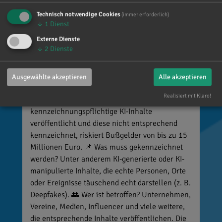
Technisch notwendige Cookies
(immer erforderlich)
↓
1
Dienst
Reinhard Brandl
Externe Dienste
vor 6 Tagen
via facebook
↓
2
Dienste
🚨 Neues EU-Gesetz seit dem 2. August! Ab
sofort gelten neue Vorschriften für die
Ausgewählte akzeptieren
Alle akzeptieren
Kennzeichnung bestimmter KI-Inhalte. ⚠️
Realisiert mit Klaro!
Wichtig zu wissen: Wer
kennzeichnungspflichtige KI-Inhalte
veröffentlicht und diese nicht entsprechend
kennzeichnet, riskiert Bußgelder von bis zu 15
Millionen Euro. 📌 Was muss gekennzeichnet
werden? Unter anderem KI-generierte oder KI-
manipulierte Inhalte, die echte Personen, Orte
oder Ereignisse täuschend echt darstellen (z. B.
Deepfakes). 👥 Wer ist betroffen? Unternehmen,
Vereine, Medien, Influencer und viele weitere,
die entsprechende Inhalte veröffentlichen. Die