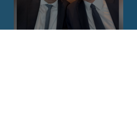
Reinhard Brandl
vor 1 Woche
via facebook
Nach einem Anschlag ist es leicht, mit dem
Finger auf andere zu zeigen. Schwieriger ist es,
auch die unbequemen Fragen an sich selbst zu
stellen. Was haben wir übersehen? Wo haben
unsere Sicherheitsmechanismen nicht