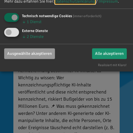
Mehr dazu erfahren Sie hier:
Datenschutzerklärung
/
Impressum
.
Technisch notwendige Cookies
(immer erforderlich)
↓
1
Dienst
Externe Dienste
Reinhard Brandl
↓
2
Dienste
vor 3 Tagen
via facebook
Ausgewählte akzeptieren
Alle akzeptieren
🚨 Neues EU-Gesetz seit dem 2. August! Ab
sofort gelten neue Vorschriften für die
Realisiert mit Klaro!
Kennzeichnung bestimmter KI-Inhalte. ⚠️
Wichtig zu wissen: Wer
kennzeichnungspflichtige KI-Inhalte
veröffentlicht und diese nicht entsprechend
kennzeichnet, riskiert Bußgelder von bis zu 15
Millionen Euro. 📌 Was muss gekennzeichnet
werden? Unter anderem KI-generierte oder KI-
manipulierte Inhalte, die echte Personen, Orte
oder Ereignisse täuschend echt darstellen (z. B.