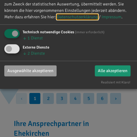
zum Zweck der statistischen Auswertung, übermittelt werden. Sie
können die hier vorgenommenen Einstellungen jederzeit abändern.
Mehr dazu erfahren Sie hier:
Datenschutzerklärung
/
Impressum
.
Technisch notwendige Cookies
(immer erforderlich)
↓
1
Dienst
30.08.2017
Externe Dienste
CSU-Ortsverband Ehekirchen -
↓
2
Dienste
Wahlversammlung
Ausgewählte akzeptieren
Alle akzeptieren
Realisiert mit Klaro!
‹
1
2
3
4
5
6
›
Ihre Ansprechpartner in
Ehekirchen