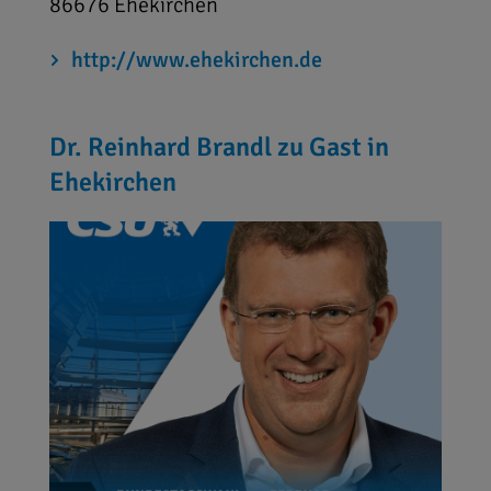
86676
Ehekirchen
http://www.ehekirchen.de
Dr. Reinhard Brandl zu Gast in
Ehekirchen