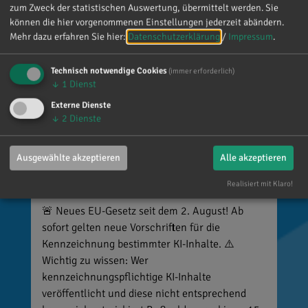
zum Zweck der statistischen Auswertung, übermittelt werden. Sie
können die hier vorgenommenen Einstellungen jederzeit abändern.
Mehr dazu erfahren Sie hier:
Datenschutzerklärung
/
Impressum
.
Technisch notwendige Cookies
(immer erforderlich)
↓
1
Dienst
Externe Dienste
↓
2
Dienste
Ausgewählte akzeptieren
Alle akzeptieren
Reinhard Brandl
vor 4 Tagen
via facebook
Realisiert mit Klaro!
🚨 Neues EU-Gesetz seit dem 2. August! Ab
sofort gelten neue Vorschriften für die
Kennzeichnung bestimmter KI-Inhalte. ⚠️
Wichtig zu wissen: Wer
kennzeichnungspflichtige KI-Inhalte
veröffentlicht und diese nicht entsprechend