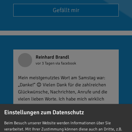
Gefällt mir
Reinhard Brandl
vor 3 Tagen
via facebook
Mein meistgenutztes Wort am Samstag war:
„Danke!“ 😊 Vielen Dank für die zahlreichen
Glückwünsche, Nachrichten, Anrufe und die
vielen lieben Worte. Ich habe mich wirklich
über jede einzelne Aufmerksamkeit gefreut. Es
Einstellungen zum Datenschutz
ist alles andere als selbstverständlich, dass sich
so viele Menschen die Zeit nehmen, an einen zu
Beim Besuch unserer Website werden Informationen über Sie
denken. Umso mehr weiß ich das zu schätzen.
verarbeitet. Mit Ihrer Zustimmung können diese auch an Dritte, z.B.