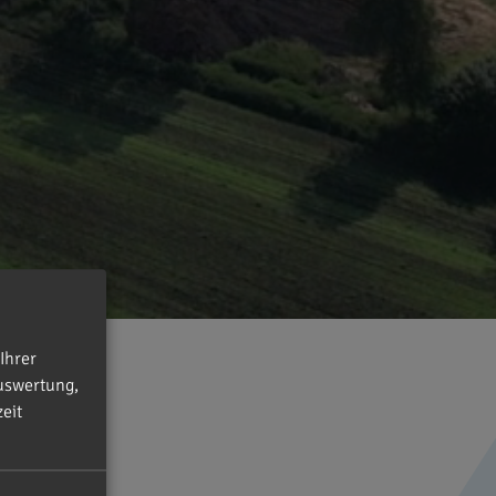
Ihrer
uswertung,
eit