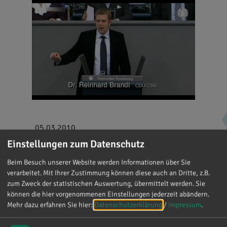
05.03.2010
Einstellungen zum Datenschutz
Geplante BAföG-Erhöhung mehr
als angemessen
Beim Besuch unserer Website werden Informationen über Sie
verarbeitet. Mit Ihrer Zustimmung können diese auch an Dritte, z.B.
zum Zweck der statistischen Auswertung, übermittelt werden. Sie
Rede im Deutschen Bundestag
können die hier vorgenommenen Einstellungen jederzeit abändern.
Mehr dazu erfahren Sie hier:
Datenschutzerklärung
/
Impressum
.