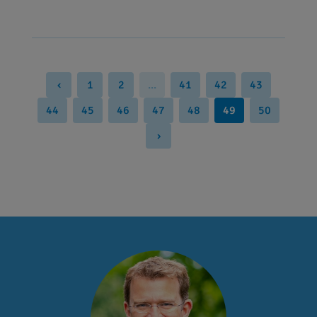
‹
1
2
...
41
42
43
44
45
46
47
48
49
50
›