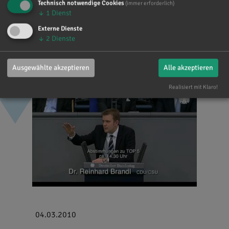
Technisch notwendige Cookies
(immer erforderlich)
↓
1
Dienst
Dokument downloaden
Externe Dienste
↓
2
Dienste
Ausgewählte akzeptieren
Alle akzeptieren
Realisiert mit Klaro!
04.03.2010